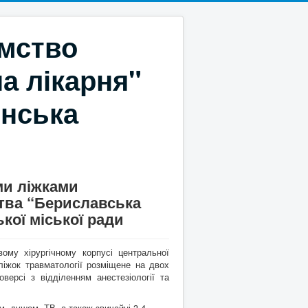
ємство
а лікарня"
онська
ми ліжками
тва “Бериславська
кої міської ради
вому хірургічному корпусі центральної
 ліжок травматології розміщене на двох
версі з відділенням анестезіології та
ом, душем, ТВ, а також звичайні 3-4