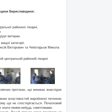
дицини Бериславщини:
ральної районної лікарні,
ч
ірург-ветеран.
вищої категорії.
ксій Вікторович та Чеботарьов Микола
й центральній районній лікарні
жовчних протоках, що виникає внаслідок
овних властивостей виробленої печінкою
ьому ще не спостерігається. Початковий
бе знати якими-небудь симптомами.
аменів. Даний процес може початися на