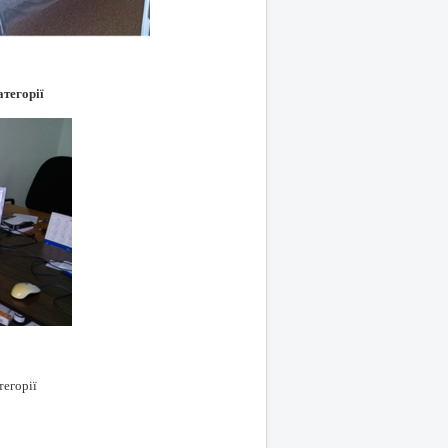
атегорії
тегорії