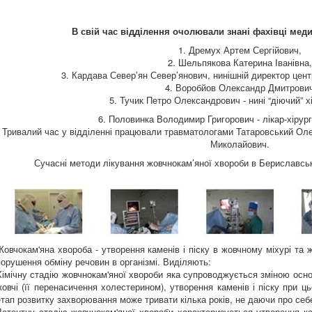
В свій час відділення очолювали знані фахівці ме
1. Дремух Артем Сергійович,
2. Шельпякова Катерина Іванівна,
3. Кардава Север’ян Север’янович, нинішній директор цент
4. Воробйов Олександр Дмитрови
5. Тучик Петро Олександрович - нині “діючий” х
6. Половинка Володимир Григорович - лікар-хірург 
Тривалий час у відділенні працювали травматологами Татаровський Оле
Миколайович.
Сучасні методи лікування жовчнокам’яної хвороби в Бериславські
Жовчокам'яна хвороба - утворення каменів і піску в жовчному міхурі та 
порушення обміну речовин в організмі. Виділяють:
Хімічну стадію жовчнокам'яної хвороби яка супроводжується зміною осн
жовчі (її перенасичення холестерином), утворення каменів і піску при ц
етап розвитку захворювання може тривати кілька років, не даючи про се
Латентну стадію жовчнокам'яної хвороби характеризується утворення к