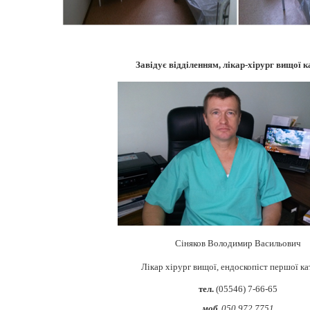
Завідує відділенням, лікар-хірург вищої к
Сіняков Володимир Васильович
Лікар хірург вищої, ендоскопіст першої ка
тел.
(05546) 7-66-65
моб.
050 972 7751