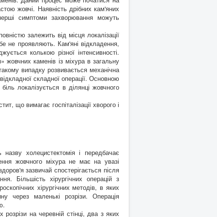
стою жовчі. Наявність дрібних кам'яних
перші симптоми захворювання можуть
 повністю залежить від місця локалізації
ебе не проявляють. Кам'яні відкладення,
жується колькою різної інтенсивності.
» жовчних каменів із міхура в загальну
такому випадку розвивається механічна
відкладної складної операції. Основною
 біль локалізується в ділянці жовчного
ит, що вимагає госпіталізації хворого і
ь назву холецистектомія і передбачає
ення жовчного міхура не має на увазі
доров'я зазвичай спостерігається після
ня. Більшість хірургічних операцій з
оскопічних хірургічних методів, в яких
ину через маленькі розрізи. Операція
ю.
 розрізи на черевній стінці, два з яких