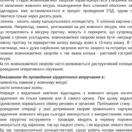
тлі запалення жовчного міхура, пошкодження його слизової оболонки, за
відкладень вже встановлюється в процесі проведення УЗД, однак 
з'явитися тільки через десять років.
Клінічна - носить назву калькульозного холециститу. Її клінічна картина
каменів. Наприклад, камені, розташовані на дні жовчного міхура, ніяк с
що потрапляють в міхурну протоку, можуть її перекрити, що супровод
Одним з грізних ускладнень жовчнокам'яної хвороби може бути «міграція
жовчну протоку та перекриттям шляху виходу жовчі в 12-палу кишку. В 
жовтяниця, яка є дуже серйозною загрозою життю хворого та потребує не
ознакою жовчнокам'яної хвороби є так звана колька - раптовий гострий
міхура.
На тлі жовчнокам'яної хвороби часто розвивається деструктивний холецист
проведення оперативного лікування.
Показанням до проведення хірургічного втручання є:
-наявність каменів у жовчному міхурі;
-часті інтенсивні коліки.
Операція з видалення кам'яних відкладень з жовчного міхура носит
видалення не тільки каменів але й самого органу. При цьому видал
відновлення нормального обміну речовин в організмі. Поліпшення стану з
проведення операції у разі дотримання хворим правильного харчуван
видалення жовчного міхура сьогодні виконується з використанням лапар
тонкі хірургічні інструменти - троакари, вводять в черевну порожн
виконується під наркозом, так що пацієнт спить, і не відчуває ніякого бол
Під час лапароскопічної холецистектомії, хірург робить чотири невеликих