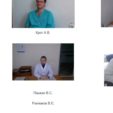
Крот А.В.
Пашкан В.С.
Рахмаков В.Є.