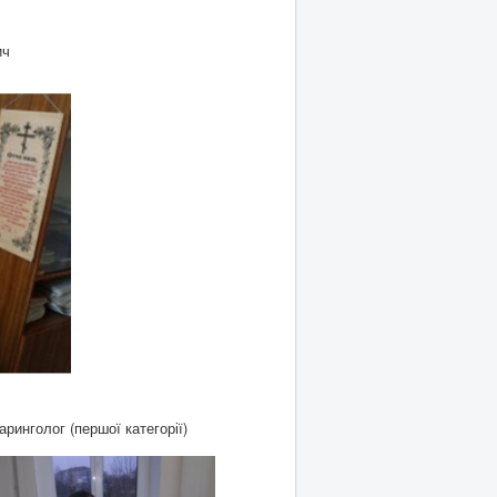
ич
аринголог (першої категорії)