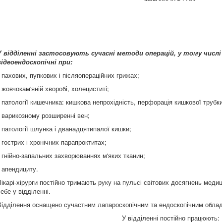
У відділенні застосовують сучасні методи операцій, у тому числі
відеоендоскопічні при:
• пахових, пупкових і післяопераційних грижах;
• жовчокам'яній хворобі, холециститі;
• патології кишечника: кишкова непрохідність, перфорація кишкової трубки
• варикозному розширенні вен;
• патології шлунка і дванадцятипалої кишки;
• гострих і хронічних парапроктитах;
• гнійно-запальних захворюваннях м'яких тканин;
• апендициту.
Лікарі-хірурги постійно тримають руку на пульсі світових досягнень мед
ебе у відділенні.
Відділення оснащено сучастним лапароскопічним та ендоскопічним обла
У відділенні постійно працюють: