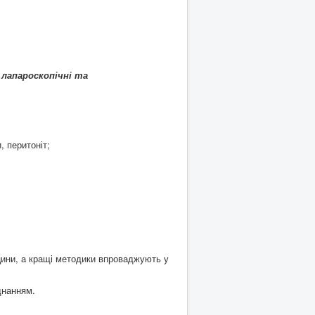
 лапароскопічні та
, перитоніт;
ицини, а кращі методики впроваджують у
днанням.