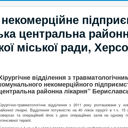
 некомерційне підпри
ка центральна районн
ої міської ради, Херс
Хірургічне відділення з травматологічни
комунального некомерційного підприємс
центральна районна лікарня” Бериславсь
Хірургічно-травматологічне відділення з 2011 року розташоване у но
районної лікарні. Відділення потужністю на 40 ліжок хірургії в т.ч. 15
поверхах та операційний блок з двох операційних залів на одному по
нтенсивної терапії.
У відділенні є 1-но и 2-х містні палати підвищеної комфортності з туалет