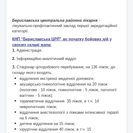
Бериславська центральна районна лікарня
-
лікувально-профілактичний заклад першої акредитаційної
категорії.
КНП “Бериславська ЦРЛ” до початку бойових дій у
своєму складі мала
:
1.
Адміністрація.
2.
Інформаційно-аналітичний відділ.
3.
Стаціонар цілодобового перебування, на 136 ліжок, до
складу якого входять:
відділення екстреної медичної допомоги;
акушерсько-гінекологічне відділення на 20 ліжок
(пологове - 10 ліжок, гінекологічне - 5 ліжок, патології
вагітних - 5 ліжок);
терапевтичне відділення 35 ліжок, в т.ч. 14
неврологічних ліжок;
відділення анестезіології з ліжками інтенсивної терапії
на 6 ліжок;
дитяче відділення на 15 ліжок;
хірургічне відділення 40 ліжок, в т.ч. 15